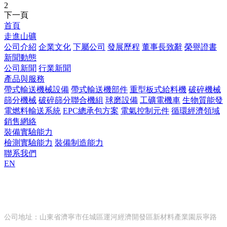
2
下一頁
首頁
走進山礦
公司介紹
企業文化
下屬公司
發展歷程
董事長致辭
榮譽證書
新聞動態
公司新聞
行業新聞
產品與服務
帶式輸送機械設備
帶式輸送機部件
重型板式給料機
破碎機械
篩分機械
破碎篩分聯合機組
球磨設備
工礦電機車
生物質能發
電燃料輸送系統
EPC總承包方案
電氣控制元件
循環經濟領域
銷售網絡
裝備實驗能力
檢測實驗能力
裝備制造能力
聯系我們
EN
山東山礦機械有限公司
公司地址：山東省濟寧市任城區運河經濟開發區新材料產業園辰寧路