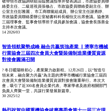
敬帶領市政協調研組蒞臨會議指導并發表講話，市政協委員聯
絡委主任、二級巡視員張修占、市政協委員聯絡委副主任、辦
公室主任彭雅麗 、市工商聯黨組成員、辦公室主任謝勇靜、
市政協委員聯絡委辦公室秘書科科長楊怡文出席會議。協會第
三屆理事會、監事會領導班子成員參加會議，協會會長孫善金
主持本次會議。
14
2026/03
智造領航聚勢成峰 融合共贏筑強產業 ▏濟寧市機械
行業協會三屆四次會員大會暨裝備制造業優質資源
對接會圓滿召開
? 冬日暖陽映初心，產業聚力啟新程。12月26日，以“智造引
領未來，融合聚力共贏”為主題的濟寧市機械行業協會三屆四
次會員大會暨裝備制造業優質資源對接會隆重舉行。本次大
會，吸引了近300名會員企業代表、專家學者及政府相關部門
負責人齊聚一堂，共謀行業發展新篇章。
30
2025/12
熱烈祝賀中國重機協會破磨專委會第十一屆三次理