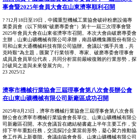
事會暨2025年會員大會在山東濟寧順利召開
? ?12月18日至19日，中國重型機械工業協會破碎粉磨設備專
業委員會（以下簡稱“破磨專委會”）第十一屆三次理事會暨
2025年會員大會在山東省濟寧市召開。本次大會由破磨專委會
主辦，山東山礦機械有限公司承辦，南昌礦機集團股份有限公
司和山東大通機械科技有限公司協辦。會議以“攜手共進，共
克時艱”為主題，匯聚了行業領導、專家、破磨專委會理事會
成員及會員單位代表，共同分析當前嚴峻復雜的行業形勢，探
討破局之道與未來發展方向。?
23
2025/12
濟寧市機械行業協會三屆理事會第八次會長辦公會
在山東山礦機械有限公司新廠區成功召開
2025年8月23日，濟寧市機械行業協會三屆理事會第八次會長
辦公會在濟寧市機械行業協會會長單位、山東山礦機械有限公
司新廠區召開。本次會議旨在總結秘書處上半年主要工作，安
排下半年重點任務，交流探討企業當前形勢，凝心聚力推動協
會工作再上新臺階。會議由協會會長、山東山礦機械有限公司