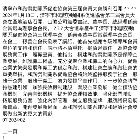
濟寧市和諧勞動關系促進協會第三屆會員大會勝利召開 ? ? ? ?
2024年1月18日，濟寧市和諧勞動關系促進協會第三屆會員大
會在圣地酒店召開。山礦公司黨委書記、董事長、總經理孫善
金當選為理事會會長。 ? ? ? 大會選舉產生了濟寧市和諧勞動
關系促進協會第三屆理事會，孫善金董事長當選理事會會長。
在會上，孫善金會長發表了講話。他首先感謝各級領導和會員
單位的支持和信任，表示將不負重托，擔負起責任，為協會發
展務實工作，履職盡責。他指出，構建和諧勞動關系是保障企
業發展、維護職工權益、充分凝聚企業和職工的向心力、促進
企業的繁榮發展和職工的穩定和諧、構建社會主義和諧社會的
重要舉措。和諧勞動關系促進協會將始終堅持服務于社會，服
務于企業，服務于職工，努力發揮平臺作用。下一步協會將堅
持黨建引領，加強長效機制建設，圍繞企業發展，健全預防協
商機制，完善內部機構，提升協會運轉效能，強化部門聯動，
拓展服務范圍，強化內部管理，樹立服務品牌，繼續譜寫發展
新篇章、開創發展新局面，為和諧勞動關系建設和經濟社會發
展做出新的更大的貢獻！
07
2024/02
上一頁
1